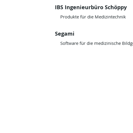
IBS Ingenieurbüro Schöppy
Produkte für die Medizintechnik
Segami
Software für die medizinische Bild
© 2025 by
almedis Altmann GmbH
Museumstraße 69
38229 Salzgitter
Germany