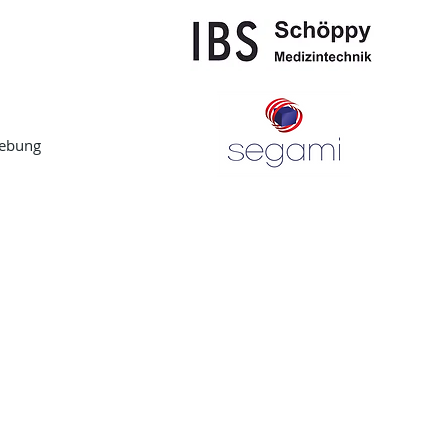
gebung
Telefonnummer:
Geschäftsführer: Bj
+49 5341 4012530
Telefaxnummer:
HRB 9016 Amtsgeric
+49 5341 4012539
USt.IdNr. DE220508
www.almedis.de
Verantwortlicher für
info@almedis.de
Björn Altmann