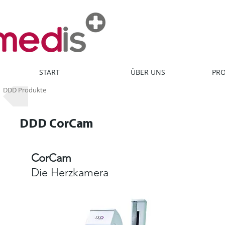
START
ÜBER UNS
PRO
DDD Produkte
DDD CorCam
CorCam
Die Herzkamera