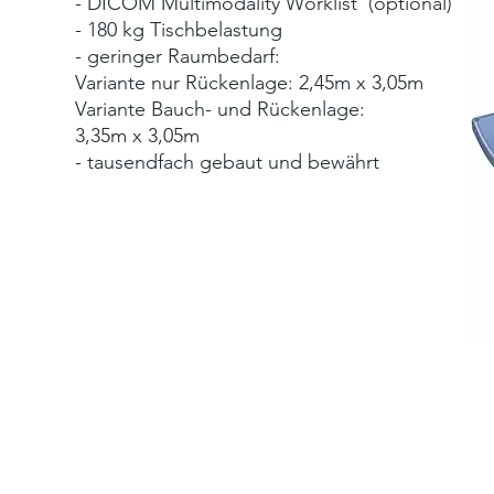
- DICOM Multimodality Worklist (optional)
- 180 kg Tischbelastung
- geringer Raumbedarf:
Variante nur Rückenlage: 2,45m x 3,05m
Variante Bauch- und Rückenlage:
3,35m x 3,05m
- tausendfach gebaut und bewährt
© 2025 by
Telefonnummer:
almedis Altmann GmbH
+49 5341 401253
Telefaxnummer:
+49 5341 401253